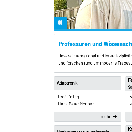
Professuren und Wissensch
Unsere international und interdiszipli
und forschen rund um moderne Fragest
Fe
Adaptronik
S
Prof. Dr.-Ing.
P
Hans Peter Monner
M
mehr
K
Hochtemperaturwerkstoffe