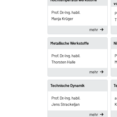
v
Prof. Dr.-Ing. habil.
P
Manja Krüger
T
mehr
Metallische Werkstoffe
N
Prof. Dr.-Ing. habil.
P
Thorsten Halle
M
mehr
Technische Dynamik
T
Prof. Dr.-Ing. habil.
a
Jens Strackeljan
K
mehr