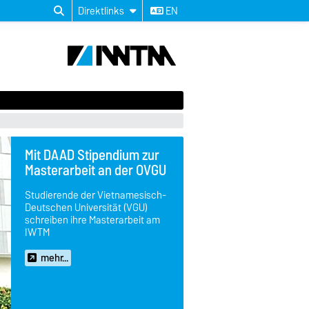
Direktlinks
EN
Mit DAAD Stipendium zur
Masterarbeit an der OVGU
Studierende der Vietnamesisch-
Deutschen Universität (VGU)
schreiben ihre Masterarbeit am
IWTM
mehr...